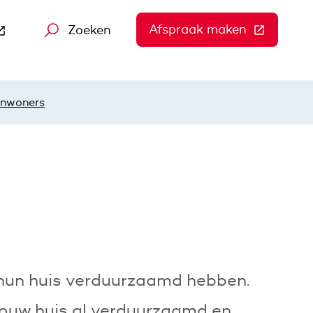
Afspraak maken
(Deze link
Zoeken
 gaat naar een andere website)
inwoners
 hun huis verduurzaamd hebben.
j jouw huis al verduurzaamd en