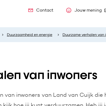
Contact
Jouw mening
(Deze link
Duurzaamheid en energie
Duurzame verhalen van 
len van inwoners
n van inwoners van Land van Cuijk die
n kijk hoe jij kunt verduurzamen. Heb ji