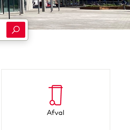
ypen wordt er een nieuwe weergave getoond met alle 
Afval