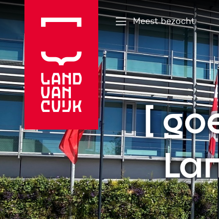
Meest bezocht
go
Lan