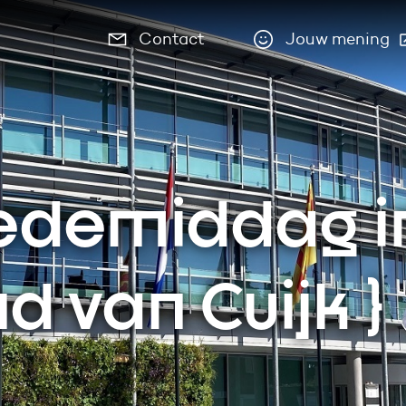
Contact
Jouw mening
(Deze link
edemiddag
i
d van Cuijk