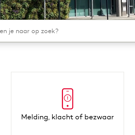
et volgende invoerveld een zoekopdracht begint te t
Melding, klacht of bezwaar