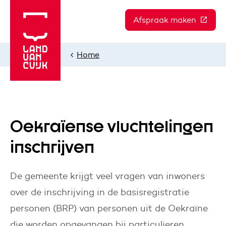
Afspraak maken
(Deze l
Home
Oekraïense vluchtelingen
inschrijven
De gemeente krijgt veel vragen van inwoners
over de inschrijving in de basisregistratie
personen (BRP) van personen uit de Oekraïne
die worden opgevangen bij particulieren.