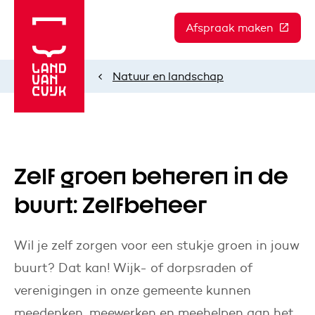
Afspraak maken
(Deze l
Natuur en landschap
Home
Zelf groen beheren in de
buurt: Zelfbeheer
Wil je zelf zorgen voor een stukje groen in jouw
buurt? Dat kan! Wijk- of dorpsraden of
verenigingen in onze gemeente kunnen
meedenken, meewerken en meehelpen aan het