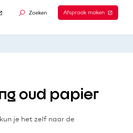
Afspraak maken
(Deze link
Zoeken
 gaat naar een andere website)
ing oud papier
un je het zelf naar de