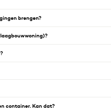
?
igingen brengen?
 (laagbouwwoning)?
r?
en container. Kan dat?