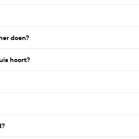
iner doen?
uis hoort?
d?