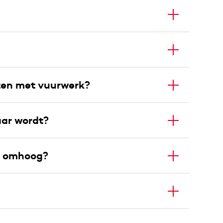
azen met vuurwerk?
aar wordt?
nu omhoog?