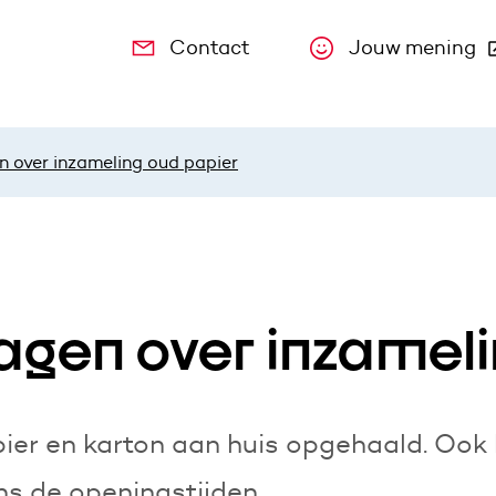
Contact
Jouw mening
(Deze link
n over inzameling oud papier
agen over inzamel
ier en karton aan huis opgehaald. Ook k
ns de openingstijden.