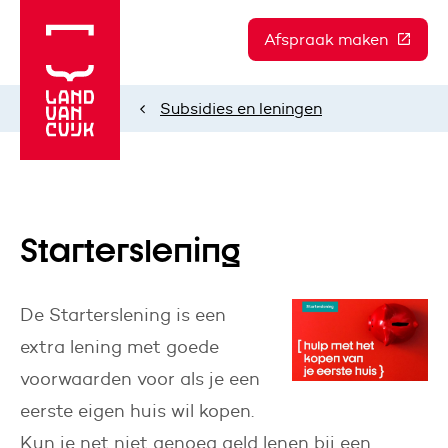
Afspraak maken
(Deze l
Subsidies en leningen
Home
Starterslening
De Starterslening is een
extra lening met goede
voorwaarden voor als je een
eerste eigen huis wil kopen.
Kun je net niet genoeg geld lenen bij een