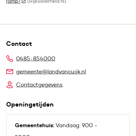
ramp?
(Deze link gaat naar een andere website)
(Rijksoverheid.nl).
Contact
0485-854000
gemeente@landvancuijk.nl
Contactgegevens
Openingstijden
Gemeentehuis:
Vandaag: 9.00 -