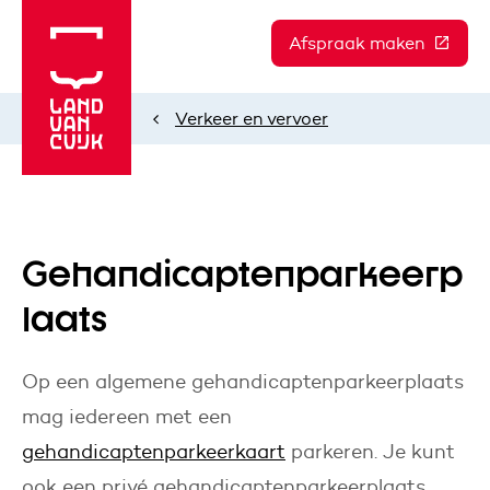
Afspraak maken
(Deze l
Verkeer en vervoer
Home
Gehandicaptenparkeerp
laats
Op een algemene gehandicaptenparkeerplaats
mag iedereen met een
gehandicaptenparkeerkaart
parkeren. Je kunt
ook een privé gehandicaptenparkeerplaats