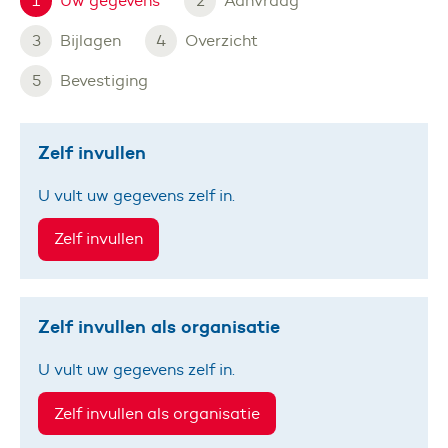
1
Huidige stap:
Uw gegevens
2
Aanvraag
3
Bijlagen
4
Overzicht
5
Bevestiging
Zelf invullen
U vult uw gegevens zelf in.
Zelf invullen als organisatie
U vult uw gegevens zelf in.