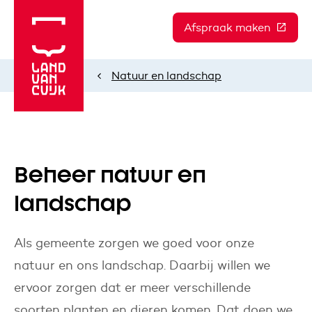
Afspraak maken
(Deze l
Natuur en landschap
Home
Beheer natuur en
landschap
Als gemeente zorgen we goed voor onze
natuur en ons landschap. Daarbij willen we
ervoor zorgen dat er meer verschillende
soorten planten en dieren komen. Dat doen we