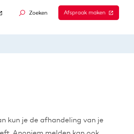
Afspraak maken
(Deze link
Zoeken
 gaat naar een andere website)
te)
an kun je de afhandeling van je
eft. Anoniem melden kan ook.