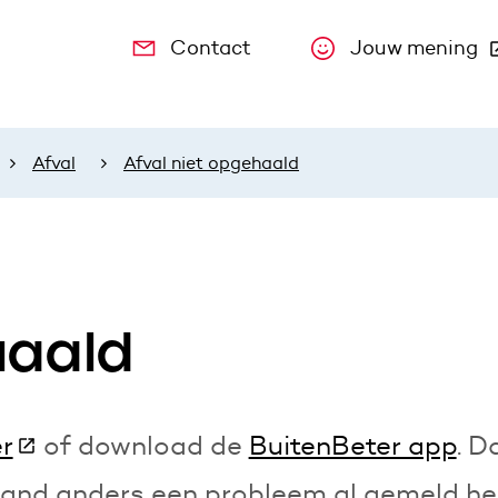
Contact
Jouw mening
(Deze link
Afval
Afval niet opgehaald
haald
er
(Deze link gaat naar een andere websi
of download de
BuitenBeter app
. D
emand anders een probleem al gemeld he