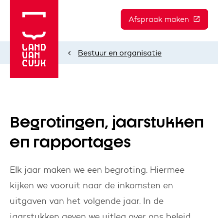
Afspraak maken
(Deze l
Bestuur en organisatie
Home
Begrotingen, jaarstukken
en rapportages
Elk jaar maken we een begroting. Hiermee
kijken we vooruit naar de inkomsten en
uitgaven van het volgende jaar. In de
jaarstukken geven we uitleg over ons beleid.