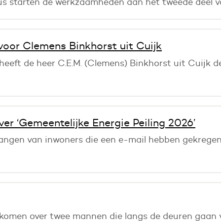
 starten de werkzaamheden aan het tweede deel va
voor Clemens Binkhorst uit Cuijk
eeft de heer C.E.M. (Clemens) Binkhorst uit Cuijk 
er ‘Gemeentelijke Energie Peiling 2026’
angen van inwoners die een e-mail hebben gekregen 
gekomen over twee mannen die langs de deuren gaan 