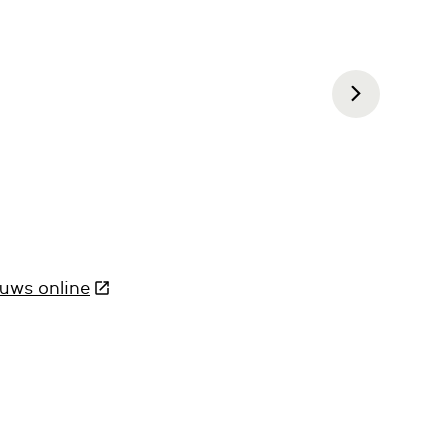
uws online
(Deze link gaat naar een andere website)
aat naar een andere website)