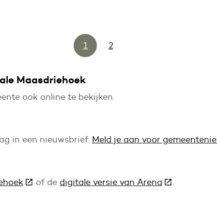
1
2
Pagina
tale Maasdriehoek
nte ook online te bekijken.
ag in een nieuwsbrief.
Meld je aan voor gemeentenie
iehoek
(Deze link gaat naar een andere website)
of de
digitale versie van Arena
(Deze link g
.