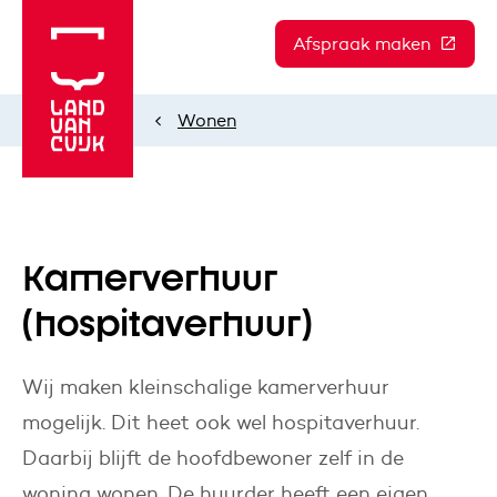
Afspraak maken
(Deze l
Wonen
Home
Kamerverhuur
(hospitaverhuur)
Wij maken kleinschalige kamerverhuur
mogelijk. Dit heet ook wel hospitaverhuur.
Daarbij blijft de hoofdbewoner zelf in de
woning wonen. De huurder heeft een eigen